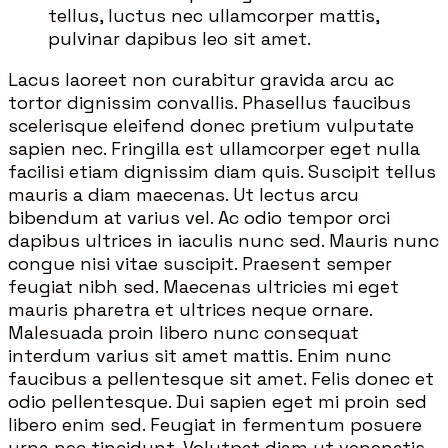
tellus, luctus nec ullamcorper mattis,
pulvinar dapibus leo sit amet.
Lacus laoreet non curabitur gravida arcu ac
tortor dignissim convallis. Phasellus faucibus
scelerisque eleifend donec pretium vulputate
sapien nec. Fringilla est ullamcorper eget nulla
facilisi etiam dignissim diam quis. Suscipit tellus
mauris a diam maecenas. Ut lectus arcu
bibendum at varius vel. Ac odio tempor orci
dapibus ultrices in iaculis nunc sed. Mauris nunc
congue nisi vitae suscipit. Praesent semper
feugiat nibh sed. Maecenas ultricies mi eget
mauris pharetra et ultrices neque ornare.
Malesuada proin libero nunc consequat
interdum varius sit amet mattis. Enim nunc
faucibus a pellentesque sit amet. Felis donec et
odio pellentesque. Dui sapien eget mi proin sed
libero enim sed. Feugiat in fermentum posuere
urna nec tincidunt. Volutpat diam ut venenatis