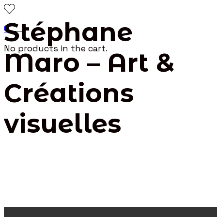
Stéphane
0
No products in the cart.
Maro – Art &
Créations
visuelles